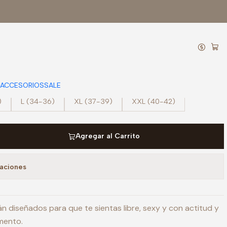
n Delfos Mostaza
ACCESORIOS
SALE
)
L (34-36)
XL (37-39)
XXL (40-42)
Agregar al Carrito
caciones
n diseñados para que te sientas libre, sexy y con actitud y
mento.