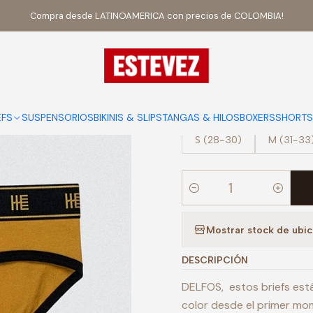
Inicio
BRIEFS
BRIEFS ALGODON
Brief Algodón Delfos Mostaza
Compra desde LATINOAMERICA con precios de COLOMBIA!
|
Brief Algodó
EFS
SUSPENSORIOS
BIKINIS & SLIPS
TANGAS & HILOS
BOXERS
SHORTS
TALLA
S (28-30)
M (31-33
Cantidad
Mostrar stock de ubi
DESCRIPCIÓN
DELFOS, estos briefs está
color desde el primer mo