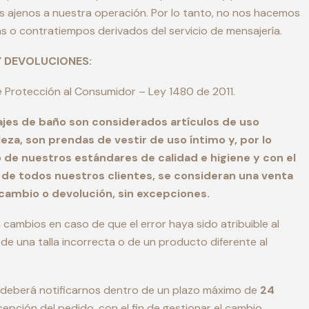
s ajenos a nuestra operación. Por lo tanto, no nos hacemos
 o contratiempos derivados del servicio de mensajería.
Y DEVOLUCIONES:
 Protección al Consumidor – Ley 1480 de 2011.
trajes de baño son considerados artículos de uso
leza, son prendas de vestir de uso íntimo y, por lo
 de nuestros estándares de calidad e higiene y con el
d de todos nuestros clientes, se consideran una venta
e cambio o devolución, sin excepciones.
ambios en caso de que el error haya sido atribuible al
de una talla incorrecta o de un producto diferente al
te deberá notificarnos dentro de un plazo máximo de
24
cepción del pedido, con el fin de gestionar el cambio