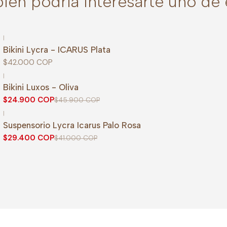
ién podría interesarte uno de 
|
Bikini Lycra - ICARUS Plata
$42.000 COP
|
-46%
OFF
Bikini Luxos - Oliva
$24.900 COP
$45.900 COP
|
-28%
OFF
Suspensorio Lycra Icarus Palo Rosa
$29.400 COP
$41.000 COP