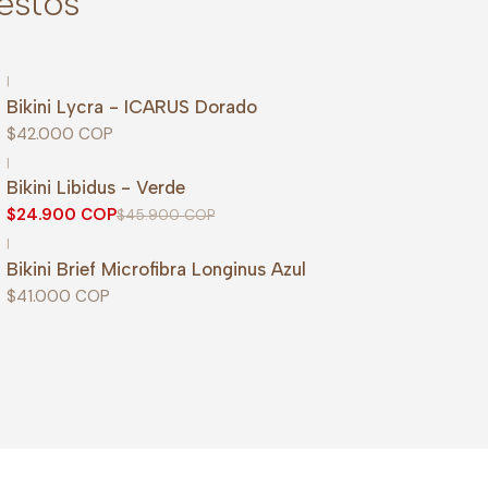
estos
|
Bikini Lycra - ICARUS Dorado
$42.000 COP
|
-46%
OFF
Bikini Libidus - Verde
Agotado
$24.900 COP
$45.900 COP
|
Bikini Brief Microfibra Longinus Azul
$41.000 COP