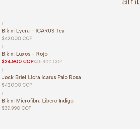
Tamb
|
Bikini Lycra - ICARUS Teal
$42.000 COP
|
-46%
OFF
Bikini Luxos - Rojo
$24.900 COP
$45.900 COP
|
Jock Brief Licra Icarus Palo Rosa
$42.000 COP
|
Bikini Microfibra Libero Indigo
$39.990 COP