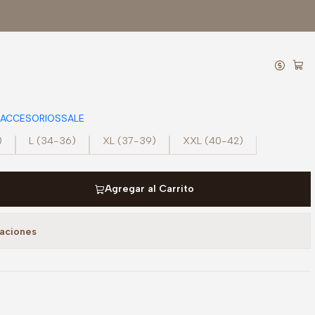
 - ICARUS Palo Rosa
ACCESORIOS
SALE
)
L (34-36)
XL (37-39)
XXL (40-42)
Agregar al Carrito
caciones