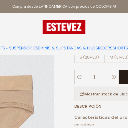
Inicio
BRIEFS
BRIEFS MICROFIBRA
Brief Microfibra Apolo Arena
Compra desde LATINOAMERICA con precios de COLOMBIA!
|
Brief Microf
EFS
SUSPENSORIOS
BIKINIS & SLIPS
TANGAS & HILOS
BOXERS
SHORTS
TALLA
S (28-30)
M (31-33
Cantidad
Mostrar stock de ubi
DESCRIPCIÓN
Características del pr
en relieve.