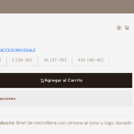
ibra Apolo Arena
ACCESORIOS
SALE
)
L (34-36)
XL (37-39)
XXL (40-42)
Agregar al Carrito
caciones
oducto:
Brief de microfibra con cintura al tono y logo dorado